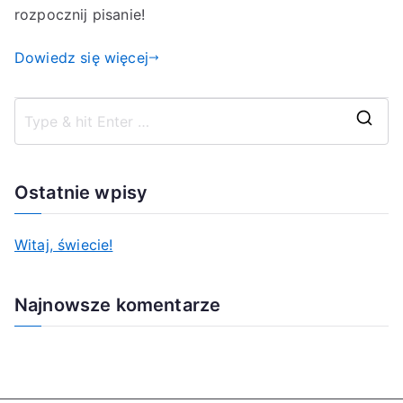
rozpocznij pisanie!
Dowiedz się więcej
S
z
u
Ostatnie wpisy
k
a
Witaj, świecie!
j
d
Najnowsze komentarze
l
a
: