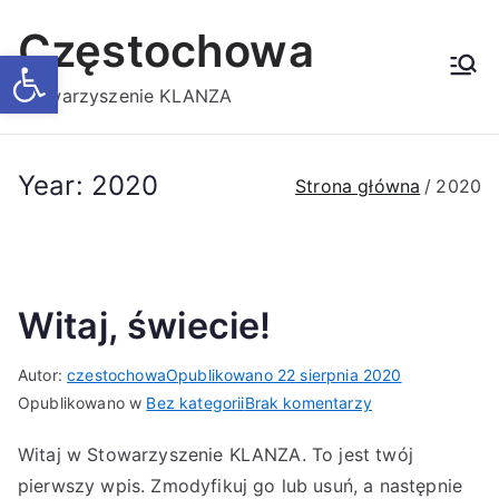
Przejdź
Częstochowa
do
Otwórz pasek narzędzi
treści
Stowarzyszenie KLANZA
Year:
2020
Strona główna
2020
Witaj, świecie!
Autor:
czestochowa
Opublikowano
22 sierpnia 2020
do
Opublikowano w
Bez kategorii
Brak komentarzy
Witaj,
Witaj w Stowarzyszenie KLANZA. To jest twój
świecie!
pierwszy wpis. Zmodyfikuj go lub usuń, a następnie